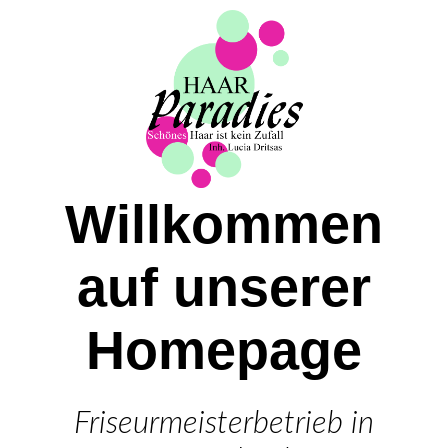
Haarparadies Weilimdorf
Termin
Willkommen
News
auf unserer
Leistungen
Homepage
Team
Friseurmeisterbetrieb in