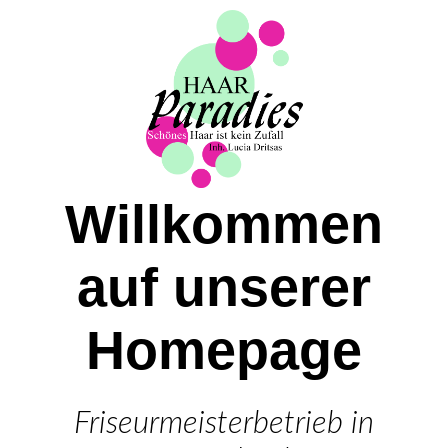
Haarparadies Weilimdorf
Termin
Willkommen
News
auf unserer
Leistungen
Homepage
Team
Friseurmeisterbetrieb in